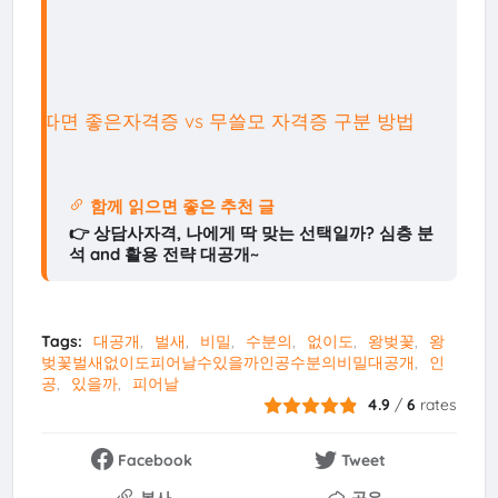
따면 좋은자격증 vs 무쓸모 자격증 구분 방법
함께 읽으면 좋은 추천 글
👉 상담사자격, 나에게 딱 맞는 선택일까? 심층 분
석 and 활용 전략 대공개~
Tags:
대공개
벌새
비밀
수분의
없이도
왕벚꽃
왕
벚꽃벌새없이도피어날수있을까인공수분의비밀대공개
인
공
있을까
피어날
4.9
/
6
rates
Facebook
Tweet
복사
공유