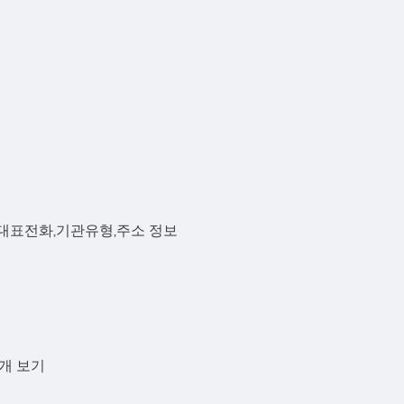
대표전화,기관유형,주소 정보
6개 보기