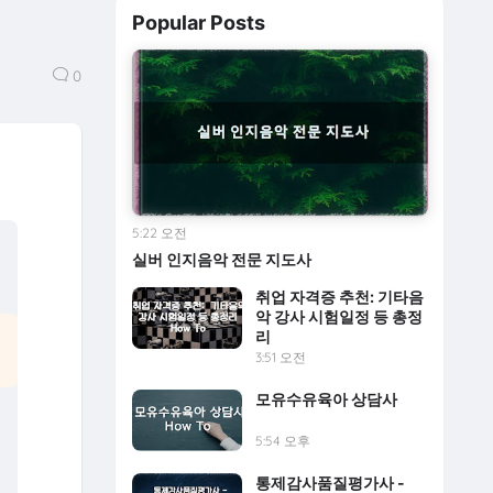
Popular Posts
0
5:22 오전
실버 인지음악 전문 지도사
취업 자격증 추천: 기타음
악 강사 시험일정 등 총정
리
3:51 오전
모유수유육아 상담사
5:54 오후
통제감사품질평가사 -