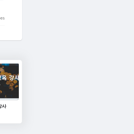
tes
강사