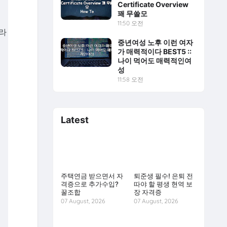
Certificate Overview
꽤 무쓸모
11:50 오전
라
중년여성 노후 이런 여자
가 매력적이다 BEST5 ::
나이 먹어도 매력적인여
성
11:58 오전
Latest
주택연금 받으면서 자
퇴준생 필수! 은퇴 전
격증으로 추가수입?
따야 할 평생 현역 보
꿀조합
장 자격증
07 August, 2026
07 August, 2026